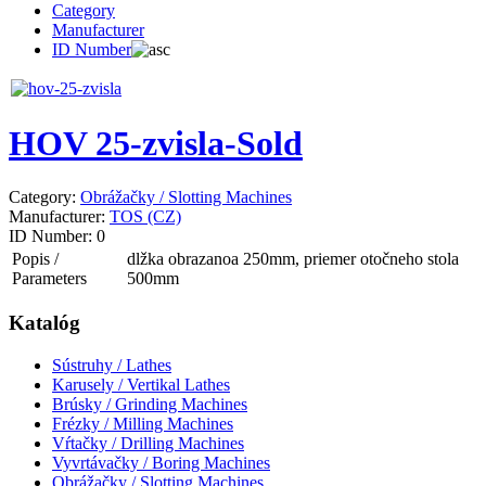
Category
Manufacturer
ID Number
HOV 25-zvisla-Sold
Category:
Obrážačky / Slotting Machines
Manufacturer:
TOS (CZ)
ID Number:
0
Popis /
dlžka obrazanoa 250mm, priemer otočneho stola
Parameters
500mm
Katalóg
Sústruhy / Lathes
Karusely / Vertikal Lathes
Brúsky / Grinding Machines
Frézky / Milling Machines
Vŕtačky / Drilling Machines
Vyvrtávačky / Boring Machines
Obrážačky / Slotting Machines