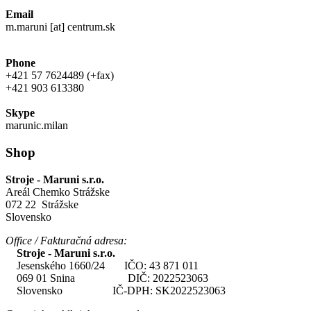
Email
m.maruni [at] centrum.sk
Phone
+421 57 7624489 (+fax)
+421 903 613380
Skype
marunic.milan
Shop
Stroje - Maruni s.r.o.
Areál Chemko Strážske
072 22 Strážske
Slovensko
Office / Fakturačná adresa:
Stroje - Maruni s.r.o.
Jesenského 1660/24 IČO: 43 871 011
069 01 Snina DIČ: 2022523063
Slovensko IČ-DPH: SK2022523063