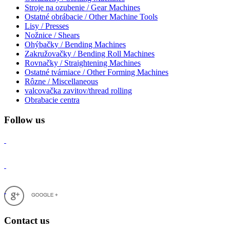
Stroje na ozubenie / Gear Machines
Ostatné obrábacie / Other Machine Tools
Lisy / Presses
Nožnice / Shears
Ohýbačky / Bending Machines
Zakružovačky / Bending Roll Machines
Rovnačky / Straightening Machines
Ostatné tvárniace / Other Forming Machines
Rôzne / Miscellaneous
valcovačka zavitov/thread rolling
Obrabacie centra
Follow us
Contact us