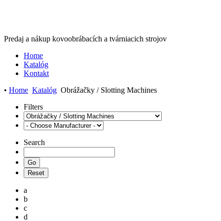
Predaj a nákup kovoobrábacích a tvárniacich strojov
Home
Katalóg
Kontakt
•
Home
Katalóg
Obrážačky / Slotting Machines
Filters
Search
a
b
c
d