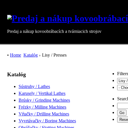
Predaj a nákup kovoobrábacích a tvárniacich strojov
•
Home
Katalóg
Lisy / Presses
Filter
Katalóg
Sústruhy / Lathes
Karusely / Vertikal Lathes
Searc
Brúsky / Grinding Machines
Frézky / Milling Machines
Vŕtačky / Drilling Machines
Vyvrtávačky / Boring Machines
Obrážačky / Slotting Machines