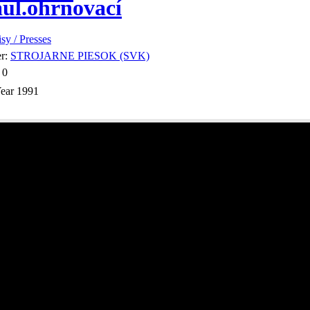
ul.ohrnovací
isy / Presses
er:
STROJARNE PIESOK (SVK)
:
0
ear
1991