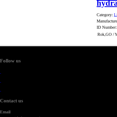
hydra
Category:
L
Manufactur
ID Number
Rok,GO / Y
Follow us
Contact us
Email