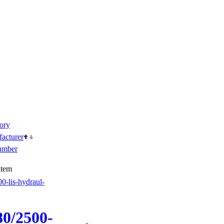
ory
acturer
umber
0/2500-