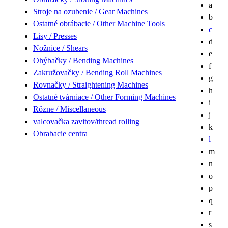
a
Stroje na ozubenie / Gear Machines
b
Ostatné obrábacie / Other Machine Tools
c
Lisy / Presses
d
Nožnice / Shears
e
Ohýbačky / Bending Machines
f
Zakružovačky / Bending Roll Machines
g
Rovnačky / Straightening Machines
h
Ostatné tvárniace / Other Forming Machines
i
Rôzne / Miscellaneous
j
valcovačka zavitov/thread rolling
k
Obrabacie centra
l
m
n
o
p
q
r
s