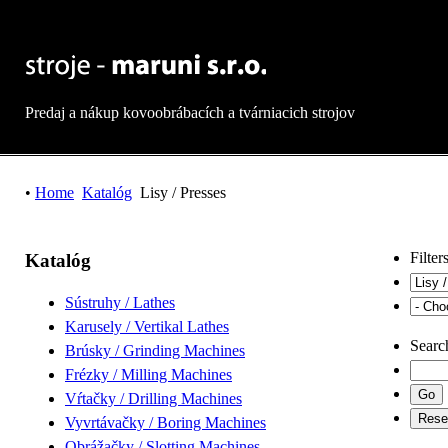
Predaj a nákup kovoobrábacích a tvárniacich strojov
•
Home
Katalóg
Lisy / Presses
Filter
Katalóg
Sústruhy / Lathes
Karusely / Vertikal Lathes
Searc
Brúsky / Grinding Machines
Frézky / Milling Machines
Vŕtačky / Drilling Machines
Vyvrtávačky / Boring Machines
Obrážačky / Slotting Machines