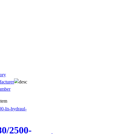
ory
acturer
umber
0/2500-