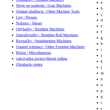
a
Stroje na ozubenie / Gear Machines
b
Ostatné obrábacie / Other Machine Tools
c
Lisy / Presses
d
Nožnice / Shears
e
Ohýbačky / Bending Machines
f
Zakružovačky / Bending Roll Machines
g
Rovnačky / Straightening Machines
h
Ostatné tvárniace / Other Forming Machines
i
Rôzne / Miscellaneous
j
valcovačka zavitov/thread rolling
k
Obrabacie centra
l
m
n
o
p
q
r
s