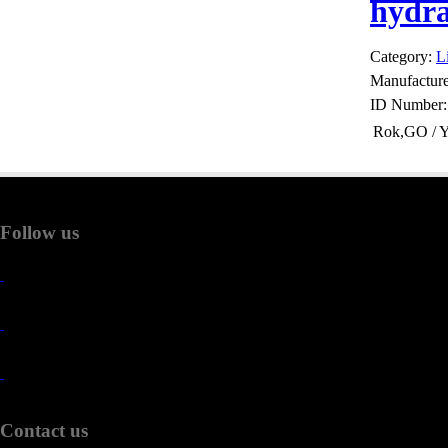
hydra
Category:
L
Manufactur
ID Number
Rok,GO / Y
Follow us
Contact us