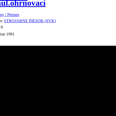
ul.ohrnovací
isy / Presses
er:
STROJARNE PIESOK (SVK)
:
0
ear
1991