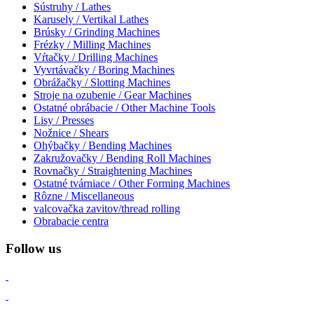
Sústruhy / Lathes
Karusely / Vertikal Lathes
Brúsky / Grinding Machines
Frézky / Milling Machines
Vŕtačky / Drilling Machines
Vyvrtávačky / Boring Machines
Obrážačky / Slotting Machines
Stroje na ozubenie / Gear Machines
Ostatné obrábacie / Other Machine Tools
Lisy / Presses
Nožnice / Shears
Ohýbačky / Bending Machines
Zakružovačky / Bending Roll Machines
Rovnačky / Straightening Machines
Ostatné tvárniace / Other Forming Machines
Rôzne / Miscellaneous
valcovačka zavitov/thread rolling
Obrabacie centra
Follow us