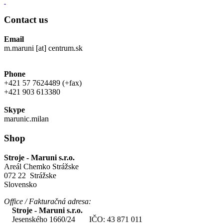
Contact us
Email
m.maruni [at] centrum.sk
Phone
+421 57 7624489 (+fax)
+421 903 613380
Skype
marunic.milan
Shop
Stroje - Maruni s.r.o.
Areál Chemko Strážske
072 22 Strážske
Slovensko
Office / Fakturačná adresa:
Stroje - Maruni s.r.o.
Jesenského 1660/24 IČO: 43 871 011