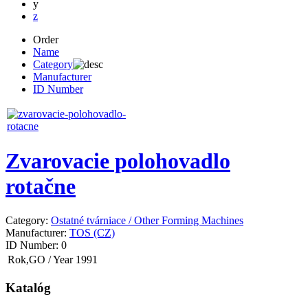
y
z
Order
Name
Category
Manufacturer
ID Number
Zvarovacie polohovadlo
rotačne
Category:
Ostatné tvárniace / Other Forming Machines
Manufacturer:
TOS (CZ)
ID Number:
0
Rok,GO / Year
1991
Katalóg