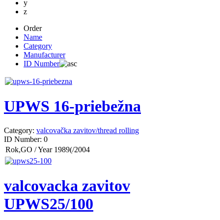
y
z
Order
Name
Category
Manufacturer
ID Number
UPWS 16-priebežna
Category:
valcovačka zavitov/thread rolling
ID Number:
0
Rok,GO / Year
1989(/2004
valcovacka zavitov
UPWS25/100