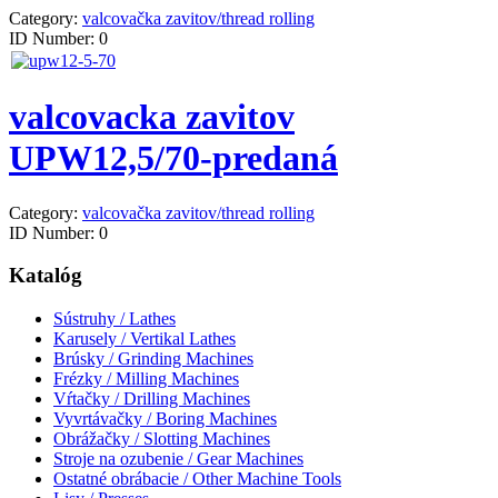
Category:
valcovačka zavitov/thread rolling
ID Number:
0
valcovacka zavitov
UPW12,5/70-predaná
Category:
valcovačka zavitov/thread rolling
ID Number:
0
Katalóg
Sústruhy / Lathes
Karusely / Vertikal Lathes
Brúsky / Grinding Machines
Frézky / Milling Machines
Vŕtačky / Drilling Machines
Vyvrtávačky / Boring Machines
Obrážačky / Slotting Machines
Stroje na ozubenie / Gear Machines
Ostatné obrábacie / Other Machine Tools