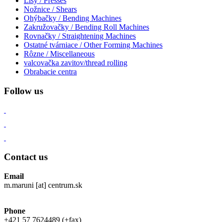
Lisy / Presses
Nožnice / Shears
Ohýbačky / Bending Machines
Zakružovačky / Bending Roll Machines
Rovnačky / Straightening Machines
Ostatné tvárniace / Other Forming Machines
Rôzne / Miscellaneous
valcovačka zavitov/thread rolling
Obrabacie centra
Follow us
Contact us
Email
m.maruni [at] centrum.sk
Phone
+421 57 7624489 (+fax)