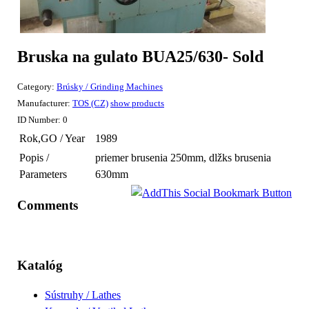
Bruska na gulato BUA25/630- Sold
Category:
Brúsky / Grinding Machines
Manufacturer:
TOS (CZ)
show products
ID Number:
0
Rok,GO / Year
1989
Popis /
priemer brusenia 250mm, dlžks brusenia
Parameters
630mm
Comments
Katalóg
Sústruhy / Lathes