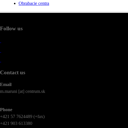
Obrabacie centra
Follow us
Contact us
Email
m.maruni [at] centrum.sk
Phone
+421 57 7624489 (+fax)
+421 903 613380