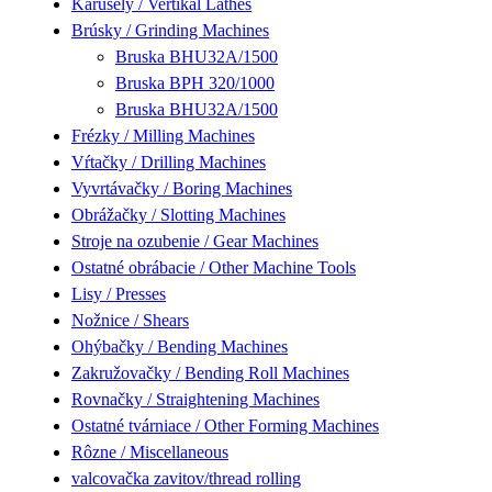
Karusely / Vertikal Lathes
Brúsky / Grinding Machines
Bruska BHU32A/1500
Bruska BPH 320/1000
Bruska BHU32A/1500
Frézky / Milling Machines
Vŕtačky / Drilling Machines
Vyvrtávačky / Boring Machines
Obrážačky / Slotting Machines
Stroje na ozubenie / Gear Machines
Ostatné obrábacie / Other Machine Tools
Lisy / Presses
Nožnice / Shears
Ohýbačky / Bending Machines
Zakružovačky / Bending Roll Machines
Rovnačky / Straightening Machines
Ostatné tvárniace / Other Forming Machines
Rôzne / Miscellaneous
valcovačka zavitov/thread rolling