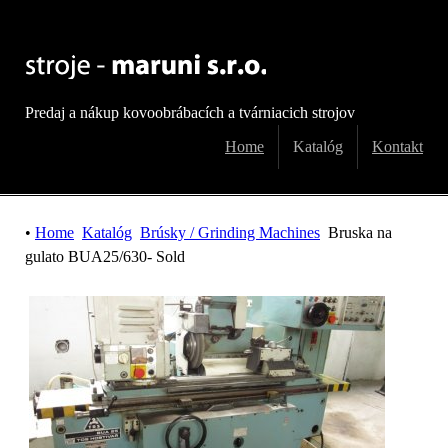
Predaj a nákup kovoobrábacích a tvárniacich strojov
Home
Katalóg
Kontakt
•
Home
Katalóg
Brúsky / Grinding Machines
Bruska na
gulato BUA25/630- Sold