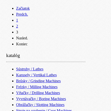
Začiatok
Predch.
1
2
3
Nasled.
Koniec
katalóg
Sústruhy / Lathes
Karusely / Vertikal Lathes
Brúsky / Grinding Machines
Frézky / Milling Machines
Vŕtačky / Drilling Machines
Vyvrtávačky / Boring Machines
Obrážačky / Slotting Machines
Stroje na ozubenie / Gear Machines