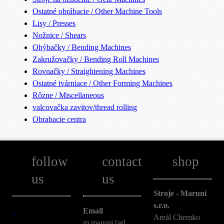
Ostatné obrábacie / Other Machine Tools
Lisy / Presses
Nožnice / Shears
Ohýbačky / Bending Machines
Zakružovačky / Bending Roll Machines
Rovnačky / Straightening Machines
Ostatné tvárniace / Other Forming Machines
Rôzne / Miscellaneous
valcovačka zavitov/thread rolling
Obrabacie centra
follow
contact
shop
us
us
Stroje - Maruni
s.r.o.
Email
Areál Chemko
m.maruni [at]