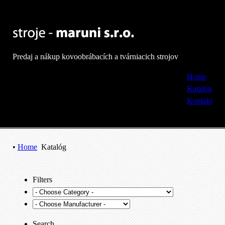
Predaj a nákup kovoobrábacích a tvárniacich strojov
Home
Katalóg
Kontakt
•
Home
Katalóg
Filters
Search