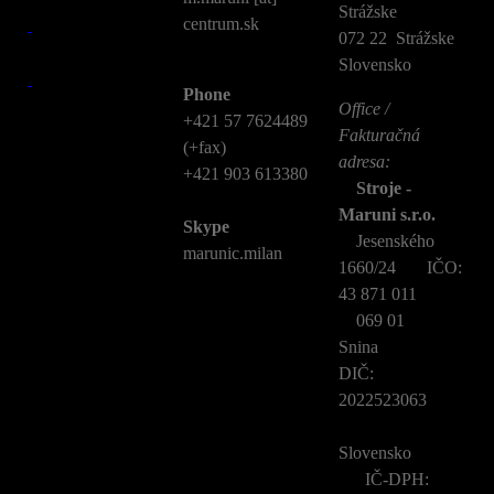
Strážske
centrum.sk
072 22 Strážske
Slovensko
Phone
Office /
+421 57 7624489
Fakturačná
(+fax)
adresa:
+421 903 613380
Stroje -
Maruni s.r.o.
Skype
Jesenského
marunic.milan
1660/24 IČO:
43 871 011
069 01
Snina
DIČ:
2022523063
Slovensko
IČ-DPH: