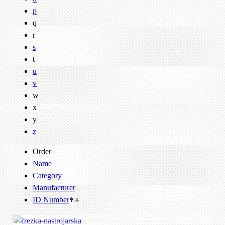
p
q
r
s
t
u
v
w
x
y
z
Order
Name
Category
Manufacturer
ID Number