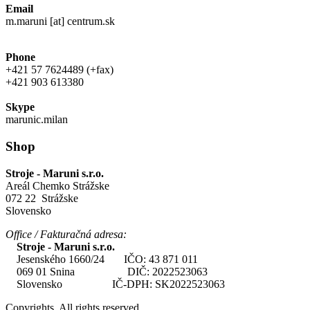
Email
m.maruni [at] centrum.sk
Phone
+421 57 7624489 (+fax)
+421 903 613380
Skype
marunic.milan
Shop
Stroje - Maruni s.r.o.
Areál Chemko Strážske
072 22 Strážske
Slovensko
Office / Fakturačná adresa:
Stroje - Maruni s.r.o.
Jesenského 1660/24 IČO: 43 871 011
069 01 Snina DIČ: 2022523063
Slovensko IČ-DPH: SK2022523063
Copyrights. All rights reserved.