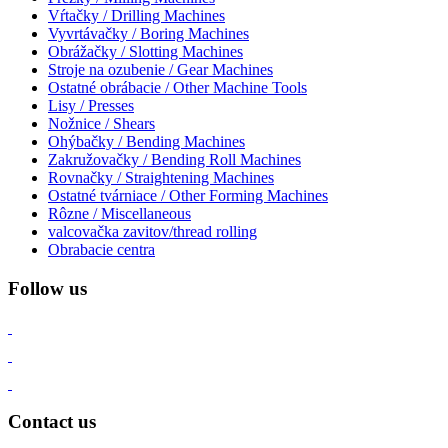
Vŕtačky / Drilling Machines
Vyvrtávačky / Boring Machines
Obrážačky / Slotting Machines
Stroje na ozubenie / Gear Machines
Ostatné obrábacie / Other Machine Tools
Lisy / Presses
Nožnice / Shears
Ohýbačky / Bending Machines
Zakružovačky / Bending Roll Machines
Rovnačky / Straightening Machines
Ostatné tvárniace / Other Forming Machines
Rôzne / Miscellaneous
valcovačka zavitov/thread rolling
Obrabacie centra
Follow us
Contact us