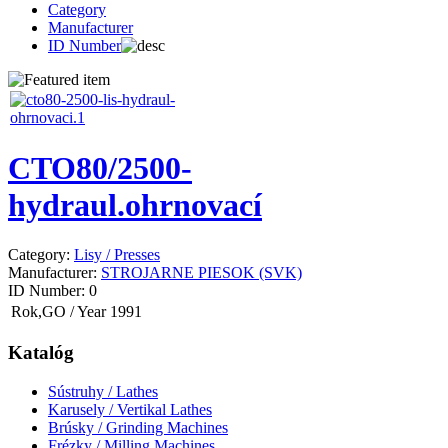
Category
Manufacturer
ID Number
CTO80/2500-
hydraul.ohrnovací
Category:
Lisy / Presses
Manufacturer:
STROJARNE PIESOK (SVK)
ID Number:
0
Rok,GO / Year
1991
Katalóg
Sústruhy / Lathes
Karusely / Vertikal Lathes
Brúsky / Grinding Machines
Frézky / Milling Machines