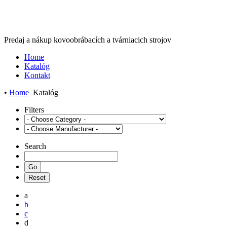
Predaj a nákup kovoobrábacích a tvárniacich strojov
Home
Katalóg
Kontakt
•
Home
Katalóg
Filters
Search
a
b
c
d