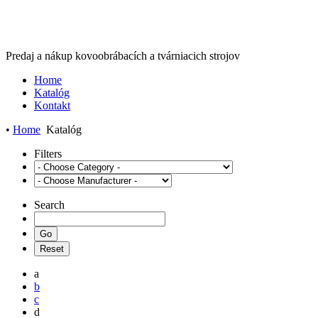
Predaj a nákup kovoobrábacích a tvárniacich strojov
Home
Katalóg
Kontakt
•
Home
Katalóg
Filters
Search
a
b
c
d