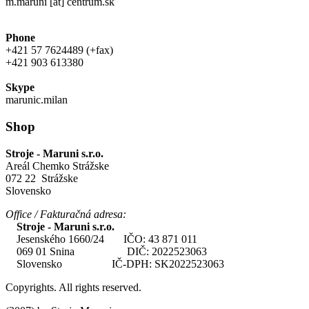
m.maruni [at] centrum.sk
Phone
+421 57 7624489 (+fax)
+421 903 613380
Skype
marunic.milan
Shop
Stroje - Maruni s.r.o.
Areál Chemko Strážske
072 22 Strážske
Slovensko
Office / Fakturačná adresa:
Stroje - Maruni s.r.o.
Jesenského 1660/24 IČO: 43 871 011
069 01 Snina DIČ: 2022523063
Slovensko IČ-DPH: SK2022523063
Copyrights. All rights reserved.