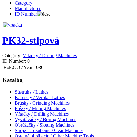
Category
Manufacturer
ID Number
PK32-stlpová
Category:
Vŕtačky / Drilling Machines
ID Number:
0
Rok,GO / Year
1980
Katalóg
Sústruhy / Lathes
Karusely / Vertikal Lathes
Brúsky / Grinding Machines
Frézky / Milling Machines
Vŕtačky / Drilling Machines
Vyvrtávačky / Boring Machines
Obrážačky / Slotting Machines
Stroje na ozubenie / Gear Machines
Ostatné obrábacie / Other Machine Tools