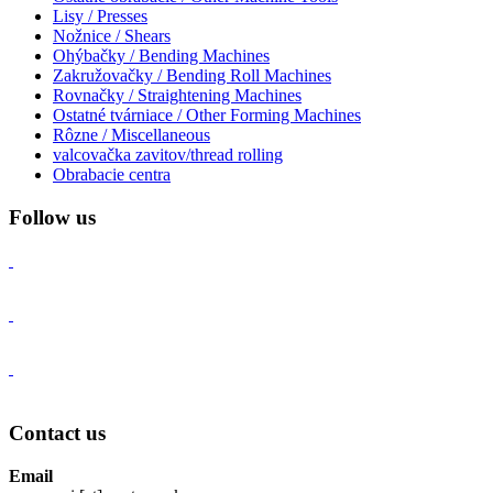
Lisy / Presses
Nožnice / Shears
Ohýbačky / Bending Machines
Zakružovačky / Bending Roll Machines
Rovnačky / Straightening Machines
Ostatné tvárniace / Other Forming Machines
Rôzne / Miscellaneous
valcovačka zavitov/thread rolling
Obrabacie centra
Follow us
Contact us
Email