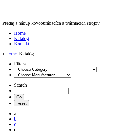
Predaj a nákup kovoobrábacích a tvárniacich strojov
Home
Katalóg
Kontakt
•
Home
Katalóg
Filters
Search
a
b
c
d