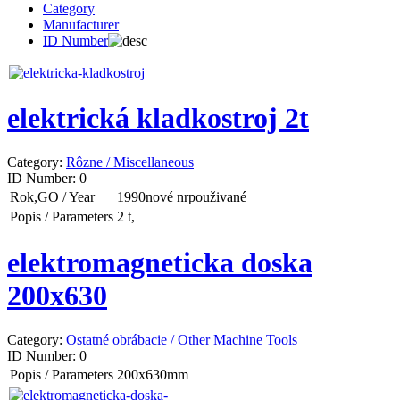
Category
Manufacturer
ID Number
elektrická kladkostroj 2t
Category:
Rôzne / Miscellaneous
ID Number:
0
Rok,GO / Year
1990nové nrpouživané
Popis / Parameters
2 t,
elektromagneticka doska
200x630
Category:
Ostatné obrábacie / Other Machine Tools
ID Number:
0
Popis / Parameters
200x630mm