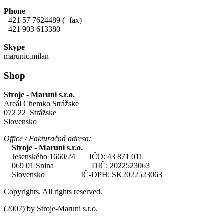
Phone
+421 57 7624489 (+fax)
+421 903 613380
Skype
marunic.milan
Shop
Stroje - Maruni s.r.o.
Areál Chemko Strážske
072 22 Strážske
Slovensko
Office / Fakturačná adresa:
Stroje - Maruni s.r.o.
Jesenského 1660/24 IČO: 43 871 011
069 01 Snina DIČ: 2022523063
Slovensko IČ-DPH: SK2022523063
Copyrights. All rights reserved.
(2007) by Stroje-Maruni s.r.o.