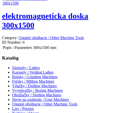
elektromagneticka doska
300x1500
Category:
Ostatné obrábacie / Other Machine Tools
ID Number:
0
Popis / Parameters
300x1500 mm
Katalóg
Sústruhy / Lathes
Karusely / Vertikal Lathes
Brúsky / Grinding Machines
Frézky / Milling Machines
Vŕtačky / Drilling Machines
Vyvrtávačky / Boring Machines
Obrážačky / Slotting Machines
Stroje na ozubenie / Gear Machines
Ostatné obrábacie / Other Machine Tools
Lisy / Presses