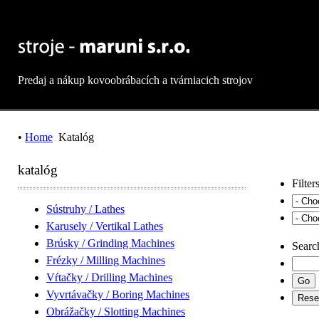
Predaj a nákup kovoobrábacích a tvárniacich strojov
•
Home
Katalóg
katalóg
Filter
Sústruhy / Lathes
Karusely / Vertikal Lathes
Brúsky / Grinding Machines
Searc
Frézky / Milling Machines
Vŕtačky / Drilling Machines
Vyvrtávačky / Boring Machines
Obrážačky / Slotting Machines