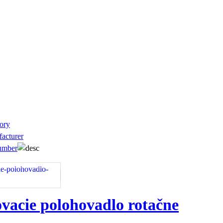
ory
acturer
umber
vacie polohovadlo rotačne