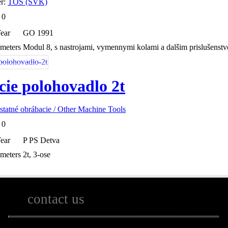
er:
TOS (SVK)
:
0
ear
GO 1991
ameters
Modul 8, s nastrojami, vymennymi kolami a dalšim prislušenst
cie polohovadlo 2t
statné obrábacie / Other Machine Tools
:
0
ear
P PS Detva
ameters
2t, 3-ose
contact us