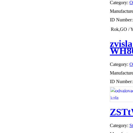
Category:
O
Manufactur
ID Number
Rok,GO / Y
zvisl
WH8
Category:
O
Manufactur
ID Number
ZSTtW
Category:
S