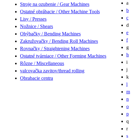
a
Stroje na ozubenie / Gear Machines
b
Ostatné obrábacie / Other Machine Tools
c
Lisy / Presses
d
Nožnice / Shears
e
Ohýbačky / Bending Machines
f
Zakružovačky / Bending Roll Machines
g
Rovnačky / Straightening Machines
h
Ostatné tvárniace / Other Forming Machines
i
Rôzne / Miscellaneous
j
valcovačka zavitov/thread rolling
k
Obrabacie centra
l
m
n
o
p
q
r
s