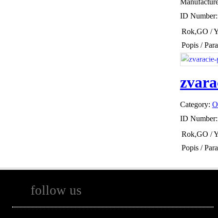
Manufactur
ID Number
Rok,GO / Y
Popis / Par
zvara
Category:
O
ID Number
Rok,GO / Y
Popis / Par
follow us