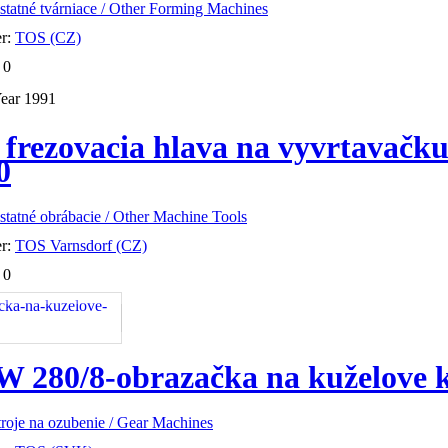
statné tvárniace / Other Forming Machines
er:
TOS (CZ)
:
0
ear
1991
a frezovacia hlava na vyvrtavačk
0
statné obrábacie / Other Machine Tools
er:
TOS Varnsdorf (CZ)
:
0
 280/8-obrazačka na kuželove 
troje na ozubenie / Gear Machines