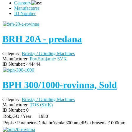
Category
Manufacturer
ID Number
BRH 20A - predana
Category:
Brúsky / Grinding Machines
Manufacturer:
Pov.Strojárne/ SVK
ID Number:
444444
BPH 300/1000-rovinna, Sold
Category:
Brúsky / Grinding Machines
Manufacturer:
TOS (SVK)
ID Number:
0
Rok,GO / Year
1980
Popis / Parameters
šírka brúsenia:300mm,dlžka brúsenia:1000mm