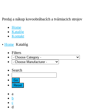
Predaj a nákup kovoobrábacích a tvárniacich strojov
Home
Katalóg
Kontakt
•
Home
Katalóg
Filters
Search
a
b
c
d