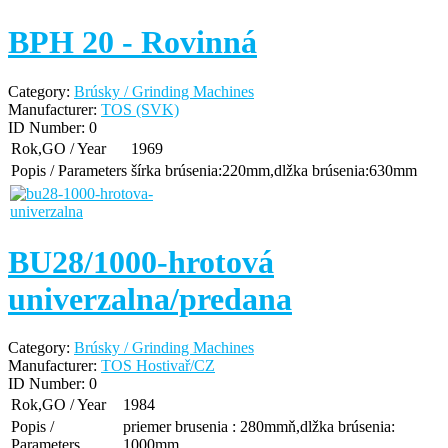
BPH 20 - Rovinná
Category:
Brúsky / Grinding Machines
Manufacturer:
TOS (SVK)
ID Number:
0
Rok,GO / Year
1969
Popis / Parameters
šírka brúsenia:220mm,dlžka brúsenia:630mm
BU28/1000-hrotová
univerzalna/predana
Category:
Brúsky / Grinding Machines
Manufacturer:
TOS Hostivař/CZ
ID Number:
0
Rok,GO / Year
1984
Popis /
priemer brusenia : 280mmň,dlžka brúsenia:
Parameters
1000mm