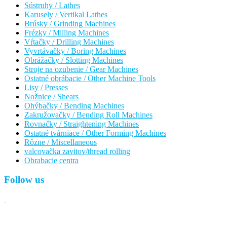
Sústruhy / Lathes
Karusely / Vertikal Lathes
Brúsky / Grinding Machines
Frézky / Milling Machines
Vŕtačky / Drilling Machines
Vyvrtávačky / Boring Machines
Obrážačky / Slotting Machines
Stroje na ozubenie / Gear Machines
Ostatné obrábacie / Other Machine Tools
Lisy / Presses
Nožnice / Shears
Ohýbačky / Bending Machines
Zakružovačky / Bending Roll Machines
Rovnačky / Straightening Machines
Ostatné tvárniace / Other Forming Machines
Rôzne / Miscellaneous
valcovačka zavitov/thread rolling
Obrabacie centra
Follow us