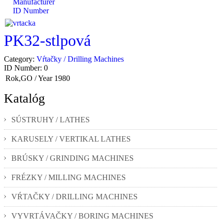
Manufacturer
ID Number
PK32-stlpová
Category:
Vŕtačky / Drilling Machines
ID Number:
0
Rok,GO / Year
1980
Katalóg
SÚSTRUHY / LATHES
KARUSELY / VERTIKAL LATHES
BRÚSKY / GRINDING MACHINES
FRÉZKY / MILLING MACHINES
VŔTAČKY / DRILLING MACHINES
VYVRTÁVAČKY / BORING MACHINES