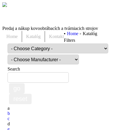
Predaj a nákup kovoobrábacích a tvárniacich strojov
•
Home
Katalóg
Home
Katalóg
Kontakt
Filters
Search
a
b
c
d
e