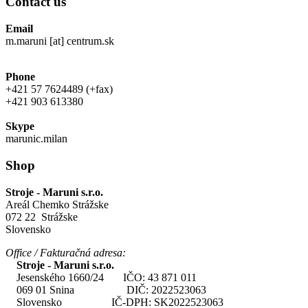
Contact us
Email
m.maruni [at] centrum.sk
Phone
+421 57 7624489 (+fax)
+421 903 613380
Skype
marunic.milan
Shop
Stroje - Maruni s.r.o.
Areál Chemko Strážske
072 22 Strážske
Slovensko
Office / Fakturačná adresa:
Stroje - Maruni s.r.o.
Jesenského 1660/24 IČO: 43 871 011
069 01 Snina DIČ: 2022523063
Slovensko IČ-DPH: SK2022523063