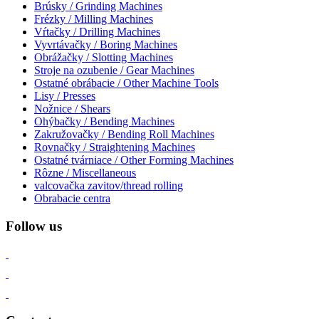
Brúsky / Grinding Machines
Frézky / Milling Machines
Vŕtačky / Drilling Machines
Vyvrtávačky / Boring Machines
Obrážačky / Slotting Machines
Stroje na ozubenie / Gear Machines
Ostatné obrábacie / Other Machine Tools
Lisy / Presses
Nožnice / Shears
Ohýbačky / Bending Machines
Zakružovačky / Bending Roll Machines
Rovnačky / Straightening Machines
Ostatné tvárniace / Other Forming Machines
Rôzne / Miscellaneous
valcovačka zavitov/thread rolling
Obrabacie centra
Follow us