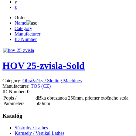
y
z
Order
Name
Category
Manufacturer
ID Number
HOV 25-zvisla-Sold
Category:
Obrážačky / Slotting Machines
Manufacturer:
TOS (CZ)
ID Number:
0
Popis /
dlžka obrazanoa 250mm, priemer otočneho stola
Parameters
500mm
Katalóg
Sústruhy / Lathes
Karusely / Vertikal Lathes