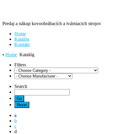
Predaj a nákup kovoobrábacích a tvárniacich strojov
Home
Katalóg
Kontakt
•
Home
Katalóg
Filters
Search
a
b
c
d