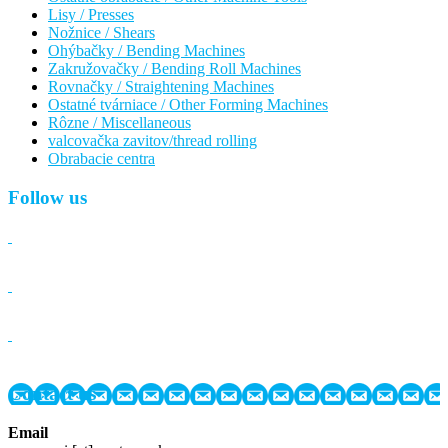
Lisy / Presses
Nožnice / Shears
Ohýbačky / Bending Machines
Zakružovačky / Bending Roll Machines
Rovnačky / Straightening Machines
Ostatné tvárniace / Other Forming Machines
Rôzne / Miscellaneous
valcovačka zavitov/thread rolling
Obrabacie centra
Follow us
Contact us
Email