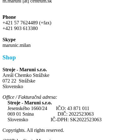
m.maruni [at] centrum.sk
Phone
+421 57 7624489 (+fax)
+421 903 613380
Skype
marunic.milan
Shop
Stroje - Maruni s.r.o.
Areál Chemko Strážske
072 22 Strážske
Slovensko
Office / Fakturačná adresa:
Stroje - Maruni s.r.o.
Jesenského 1660/24 IČO: 43 871 011
069 01 Snina DIČ: 2022523063
Slovensko IČ-DPH: SK2022523063
Copyrights. All rights reserved.