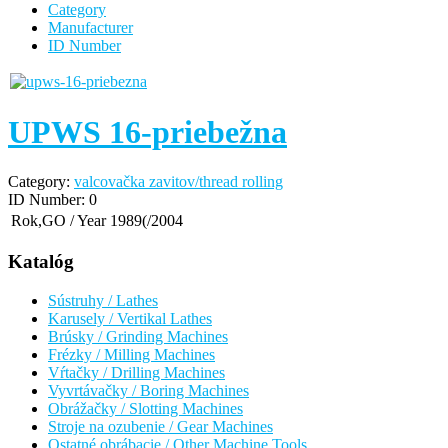
Category
Manufacturer
ID Number
UPWS 16-priebežna
Category:
valcovačka zavitov/thread rolling
ID Number:
0
Rok,GO / Year
1989(/2004
Katalóg
Sústruhy / Lathes
Karusely / Vertikal Lathes
Brúsky / Grinding Machines
Frézky / Milling Machines
Vŕtačky / Drilling Machines
Vyvrtávačky / Boring Machines
Obrážačky / Slotting Machines
Stroje na ozubenie / Gear Machines
Ostatné obrábacie / Other Machine Tools