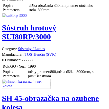
Popis /
dlžka obražania 350mm,priemer otočneho
Parameters
stola..800mm
Sústruh hrotový
SUI80RP/3000
Category:
Sústruhy / Lathes
Manufacturer:
TOS Trenčín (SVK)
ID Number:
222222
Rok,GO / Year
1990
Popis /
točny priemer:800,točna dlžka :3000mm, s
Parameters
prislušenstvom
SH 45-obrazačka na ozubene
kolesa