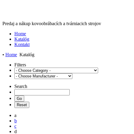
Predaj a nákup kovoobrábacích a tvárniacich strojov
Home
Katalóg
Kontakt
•
Home
Katalóg
Filters
Search
a
b
c
d