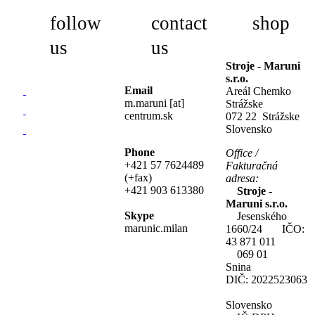
follow
contact
shop
us
us
Stroje - Maruni
s.r.o.
Email
Areál Chemko
m.maruni [at]
Strážske
centrum.sk
072 22 Strážske
Slovensko
Phone
Office /
+421 57 7624489
Fakturačná
(+fax)
adresa:
+421 903 613380
Stroje -
Maruni s.r.o.
Skype
Jesenského
marunic.milan
1660/24 IČO:
43 871 011
069 01
Snina
DIČ: 2022523063
Slovensko