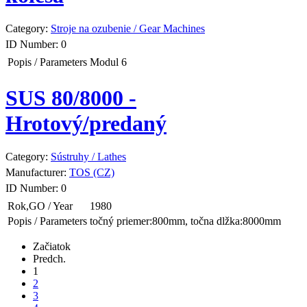
Category:
Stroje na ozubenie / Gear Machines
ID Number:
0
Popis / Parameters
Modul 6
SUS 80/8000 -
Hrotový/predaný
Category:
Sústruhy / Lathes
Manufacturer:
TOS (CZ)
ID Number:
0
Rok,GO / Year
1980
Popis / Parameters
točný priemer:800mm, točna dlžka:8000mm
Začiatok
Predch.
1
2
3