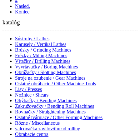
4
Nasled.
Koniec
katalóg
Sústruhy / Lathes
Karusely / Vertikal Lathes
Brúsky / Grinding Machines
Frézky / Milling Machines
Vŕtačky / Drilling Machines
Vyvrtávačky / Boring Machines
Obrážačky / Slotting Machines
Stroje na ozubenie / Gear Machines
Ostatné obrábacie / Other Machine Tools
Lisy / Presses
Nožnice / Shears
Ohýbačky / Bending Machines
Zakružovačky / Bending Roll Machines
Rovnačky / Straightening Machines
Ostatné tvárniace / Other Forming Machines
Rôzne / Miscellaneous
valcovačka zavitov/thread rolling
Obrabacie centra