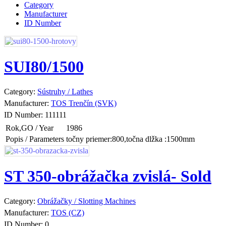
Category
Manufacturer
ID Number
SUI80/1500
Category:
Sústruhy / Lathes
Manufacturer:
TOS Trenčín (SVK)
ID Number:
111111
Rok,GO / Year
1986
Popis / Parameters
točny priemer:800,točna dlžka :1500mm
ST 350-obrážačka zvislá- Sold
Category:
Obrážačky / Slotting Machines
Manufacturer:
TOS (CZ)
ID Number:
0