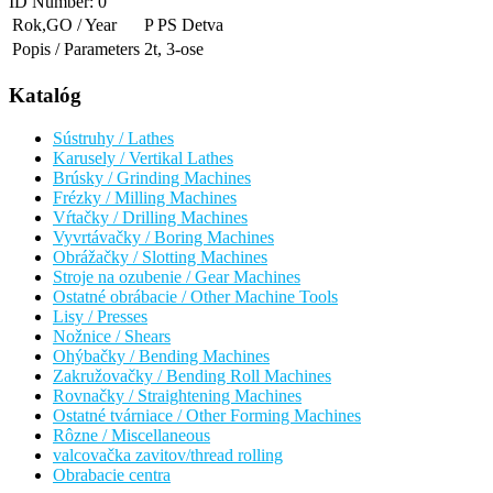
ID Number:
0
Rok,GO / Year
P PS Detva
Popis / Parameters
2t, 3-ose
Katalóg
Sústruhy / Lathes
Karusely / Vertikal Lathes
Brúsky / Grinding Machines
Frézky / Milling Machines
Vŕtačky / Drilling Machines
Vyvrtávačky / Boring Machines
Obrážačky / Slotting Machines
Stroje na ozubenie / Gear Machines
Ostatné obrábacie / Other Machine Tools
Lisy / Presses
Nožnice / Shears
Ohýbačky / Bending Machines
Zakružovačky / Bending Roll Machines
Rovnačky / Straightening Machines
Ostatné tvárniace / Other Forming Machines
Rôzne / Miscellaneous
valcovačka zavitov/thread rolling
Obrabacie centra