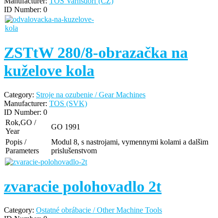
Manufacturer:
TOS Varnsdorf (CZ)
ID Number:
0
ZSTtW 280/8-obrazačka na
kuželove kola
Category:
Stroje na ozubenie / Gear Machines
Manufacturer:
TOS (SVK)
ID Number:
0
Rok,GO /
GO 1991
Year
Popis /
Modul 8, s nastrojami, vymennymi kolami a dalšim
Parameters
prislušenstvom
zvaracie polohovadlo 2t
Category:
Ostatné obrábacie / Other Machine Tools