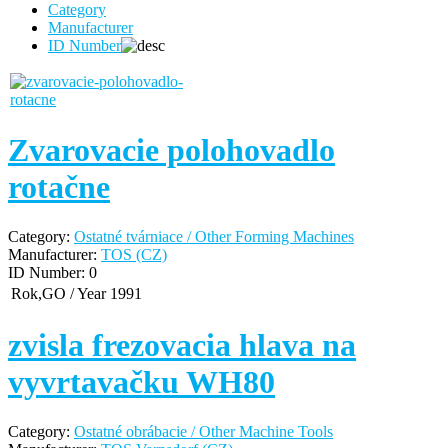
Category
Manufacturer
ID Number
Zvarovacie polohovadlo
rotačne
Category:
Ostatné tvárniace / Other Forming Machines
Manufacturer:
TOS (CZ)
ID Number:
0
Rok,GO / Year
1991
zvisla frezovacia hlava na
vyvrtavačku WH80
Category:
Ostatné obrábacie / Other Machine Tools