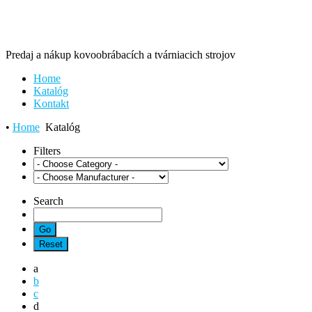
Predaj a nákup kovoobrábacích a tvárniacich strojov
Home
Katalóg
Kontakt
•
Home
Katalóg
Filters
Search
a
b
c
d