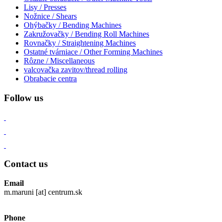
Lisy / Presses
Nožnice / Shears
Ohýbačky / Bending Machines
Zakružovačky / Bending Roll Machines
Rovnačky / Straightening Machines
Ostatné tvárniace / Other Forming Machines
Rôzne / Miscellaneous
valcovačka zavitov/thread rolling
Obrabacie centra
Follow us
Contact us
Email
m.maruni [at] centrum.sk
Phone