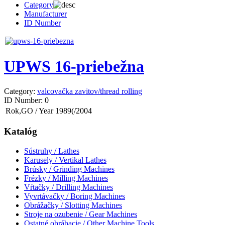
Category
Manufacturer
ID Number
UPWS 16-priebežna
Category:
valcovačka zavitov/thread rolling
ID Number:
0
Rok,GO / Year
1989(/2004
Katalóg
Sústruhy / Lathes
Karusely / Vertikal Lathes
Brúsky / Grinding Machines
Frézky / Milling Machines
Vŕtačky / Drilling Machines
Vyvrtávačky / Boring Machines
Obrážačky / Slotting Machines
Stroje na ozubenie / Gear Machines
Ostatné obrábacie / Other Machine Tools