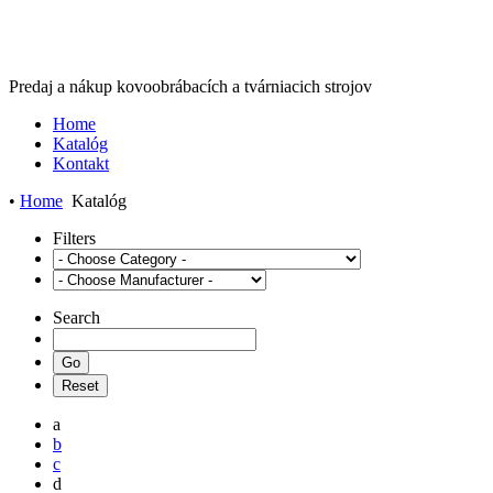
Predaj a nákup kovoobrábacích a tvárniacich strojov
Home
Katalóg
Kontakt
•
Home
Katalóg
Filters
Search
a
b
c
d