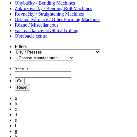
Ohýbačky / Bending Machines
Zakružovačky / Bending Roll Machines
Rovnačky / Straightening Machines
Ostatné tvárniace / Other Forming Machines
Rôzne / Miscellaneous
valcovačka zavitov/thread rolling
Obrabacie centra
Filters
Search
a
b
c
d
e
f
g
h