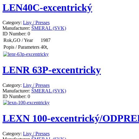
LEN40C-excentrický
Category:
Lisy / Presses
Manufacturer:
ŠMERAL (SVK)
ID Number:
0
Rok,GO / Year
1987
Popis / Parameters
40t,
LENR 63P-excentricky
Category:
Lisy / Presses
Manufacturer:
ŠMERAL (SVK)
ID Number:
0
LEXN 100-excentrický/ODPR
Category:
Lisy / Presses