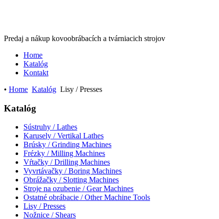
Predaj a nákup kovoobrábacích a tvárniacich strojov
Home
Katalóg
Kontakt
•
Home
Katalóg
Lisy / Presses
Katalóg
Sústruhy / Lathes
Karusely / Vertikal Lathes
Brúsky / Grinding Machines
Frézky / Milling Machines
Vŕtačky / Drilling Machines
Vyvrtávačky / Boring Machines
Obrážačky / Slotting Machines
Stroje na ozubenie / Gear Machines
Ostatné obrábacie / Other Machine Tools
Lisy / Presses
Nožnice / Shears