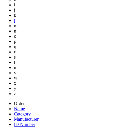
i
j
k
l
m
n
o
p
q
r
s
t
u
v
w
x
y
z
Order
Name
Category
Manufacturer
ID Number