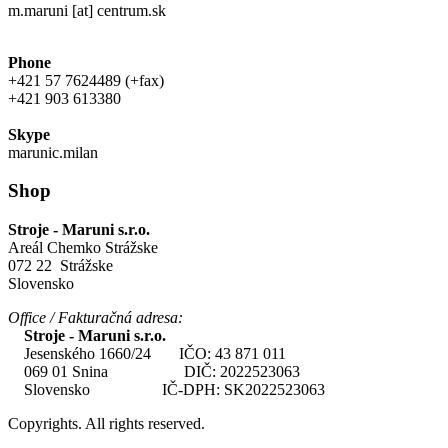
m.maruni [at] centrum.sk
Phone
+421 57 7624489 (+fax)
+421 903 613380
Skype
marunic.milan
Shop
Stroje - Maruni s.r.o.
Areál Chemko Strážske
072 22 Strážske
Slovensko
Office / Fakturačná adresa:
Stroje - Maruni s.r.o.
Jesenského 1660/24 IČO: 43 871 011
069 01 Snina DIČ: 2022523063
Slovensko IČ-DPH: SK2022523063
Copyrights. All rights reserved.