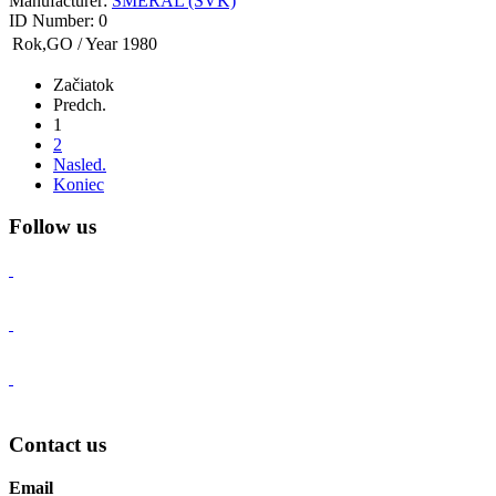
Manufacturer:
ŠMERAL (SVK)
ID Number:
0
Rok,GO / Year
1980
Začiatok
Predch.
1
2
Nasled.
Koniec
Follow us
Contact us
Email