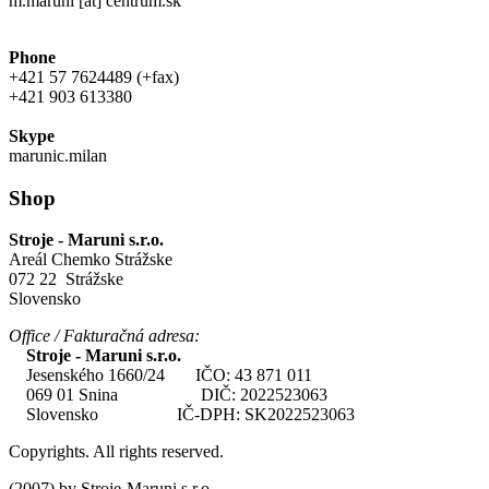
m.maruni [at] centrum.sk
Phone
+421 57 7624489 (+fax)
+421 903 613380
Skype
marunic.milan
Shop
Stroje - Maruni s.r.o.
Areál Chemko Strážske
072 22 Strážske
Slovensko
Office / Fakturačná adresa:
Stroje - Maruni s.r.o.
Jesenského 1660/24 IČO: 43 871 011
069 01 Snina DIČ: 2022523063
Slovensko IČ-DPH: SK2022523063
Copyrights. All rights reserved.
(2007) by Stroje-Maruni s.r.o.