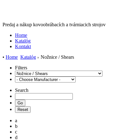
Predaj a nákup kovoobrábacích a tvárniacich strojov
Home
Katalóg
Kontakt
•
Home
Katalóg
Nožnice / Shears
Filters
Search
a
b
c
d