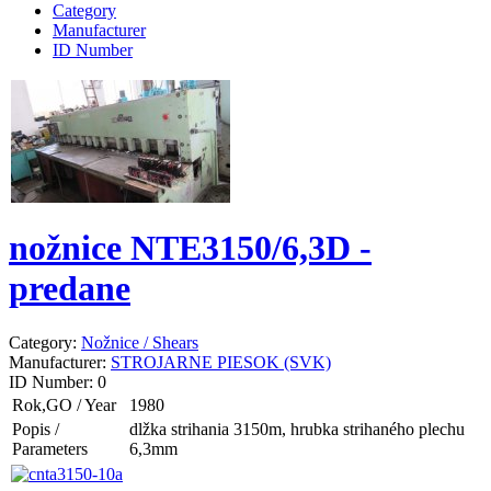
Category
Manufacturer
ID Number
nožnice NTE3150/6,3D -
predane
Category:
Nožnice / Shears
Manufacturer:
STROJARNE PIESOK (SVK)
ID Number:
0
Rok,GO / Year
1980
Popis /
dlžka strihania 3150m, hrubka strihaného plechu
Parameters
6,3mm