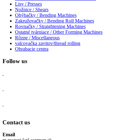
Lisy / Presses
Nožnice / Shears
Ohýbačky / Bending Machines
Zakružovačky / Bending Roll Machines
Rovnačky / Straightening Machines
Ostatné tvárniace / Other Forming Machines
Rôzne / Miscellaneous
valcovačka zavitov/thread rolling
Obrabacie centra
Follow us
Contact us
Email