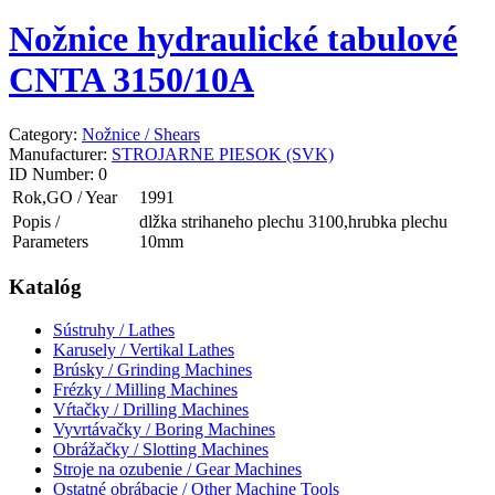
Nožnice hydraulické tabulové
CNTA 3150/10A
Category:
Nožnice / Shears
Manufacturer:
STROJARNE PIESOK (SVK)
ID Number:
0
Rok,GO / Year
1991
Popis /
dlžka strihaneho plechu 3100,hrubka plechu
Parameters
10mm
Katalóg
Sústruhy / Lathes
Karusely / Vertikal Lathes
Brúsky / Grinding Machines
Frézky / Milling Machines
Vŕtačky / Drilling Machines
Vyvrtávačky / Boring Machines
Obrážačky / Slotting Machines
Stroje na ozubenie / Gear Machines
Ostatné obrábacie / Other Machine Tools